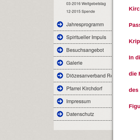
03-2016 Weltgebetstag
Kirc
12-2015 Spende
Jahresprogramm
Pas
Spiritueller Impuls
Krip
Besuchsangebot
In d
Galerie
die 
Diözesanverband Regensburg
Pfarrei Kirchdorf
des 
Impressum
Figu
Datenschutz