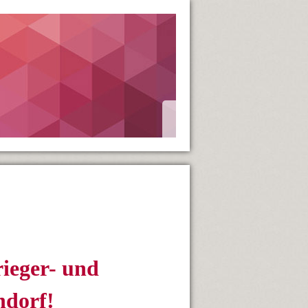
rieger- und
hdorf!