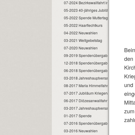
07-2024 Bezirkswallfahrt in Kirchdorf
05-2023 40-jähriges Jubiläum
05-2022 Spende Muttertagsfeier
05-2022 Haarflechtkurs
04-2022 Neuwahlen
03-2021 Weltgebetstag
07-2020 Neuwahlen
Beim
09-2019 Spendenübergabe
den 
12-2018 Spendenübergabe
Kirc
06-2018 Spendenübergabe
Krie
03-2018 Jahreshauptversammlung
und 
08-2017 Maria Himmelfahrt
eing
07-2017 Jubiläum Kriegerverein
06-2017 Diözesanwallfahrt
Mitt
03-2017 Jahreshauptversammlung
zum 
01-2017 Spende
zahl
07-2016 Spendenübergabe
03-2016 Neuwahlen