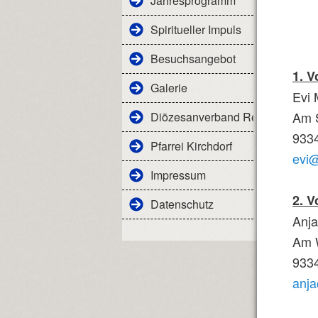
Jahresprogramm
Spiritueller Impuls
Besuchsangebot
1. V
Galerie
Evi 
Am 
Diözesanverband Regensburg
9334
Pfarrei Kirchdorf
evi@
Impressum
2. V
Datenschutz
Anja
Am 
9334
anja