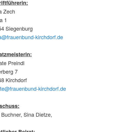
iftführerin:
a Zech
a 1
54 Siegenburg
a@frauenbund-kirchdorf.de
atzmeisterin
:
te Preindl
erberg 7
8 Kirchdorf
te@frauenbund-kirchdorf.de
schuss:
 Buchner, Sina Dietze,
tlicher Beirat: