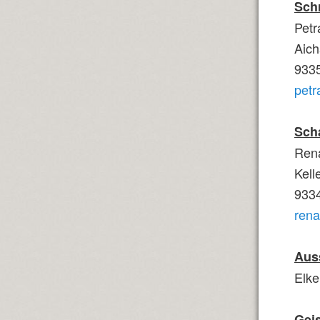
Schr
Petr
Aich
933
petr
Sch
Rena
Kell
9334
rena
Aus
Elke
Geis