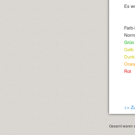
Es w
Farb
Norm
Grün
Gelb
Dunk
Oran
Rot
<= Zu
Gesamt waren s